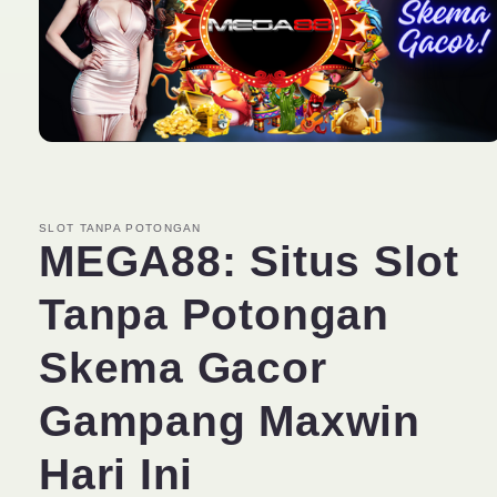
Open
media
1
in
modal
SLOT TANPA POTONGAN
MEGA88: Situs Slot
Tanpa Potongan
Skema Gacor
Gampang Maxwin
Hari Ini