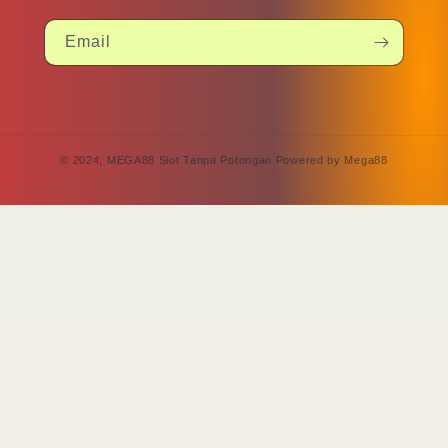
Email
© 2024,
MEGA88
Slot Tanpa Potongan
Powered by Mega88